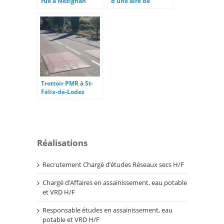
rue à Nézignan
d’une aire de
l’Evêque
stationnement à
Nissan-lez-
Enserune
Trottoir PMR à St-
Félix-de-Lodez
Réalisations
Recrutement Chargé d’études Réseaux secs H/F
Chargé d’Affaires en assainissement, eau potable
et VRD H/F
Responsable études en assainissement, eau
potable et VRD H/F