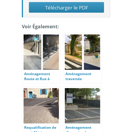
Télécharger le PDF
Voir Également:
Aménagement
Aménagement
Route et Rue à
traversée
Meyrannes
d’agglomération –
RD 16
Requalification de
Aménagement