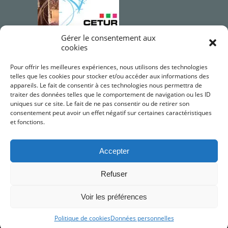
Gérer le consentement aux
cookies
Qualifications OPQIBI
Pour offrir les meilleures expériences, nous utilisons des technologies
telles que les cookies pour stocker et/ou accéder aux informations des
appareils. Le fait de consentir à ces technologies nous permettra de
traiter des données telles que le comportement de navigation ou les ID
uniques sur ce site. Le fait de ne pas consentir ou de retirer son
consentement peut avoir un effet négatif sur certaines caractéristiques
et fonctions.
Accepter
Refuser
©2026 CETUR LR. Conseils Études de Travaux
Urbains et Ruraux LR
Voir les préférences
Mentions légales
•
RGPD
•
JV PROSPECTIVES
Politique de cookies
Données personnelles