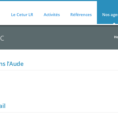
Le Cetur LR
Activités
Références
Nos age
ac
H
ans l’Aude
il