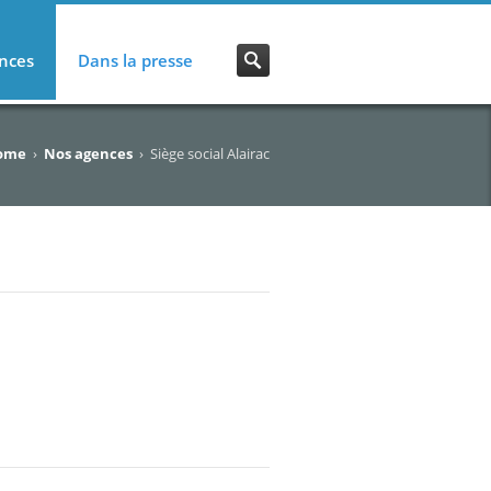
nces
Dans la presse
ome
›
Nos agences
›
Siège social Alairac