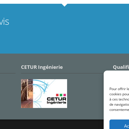
is
CETUR Ingénierie
Qualif
Pour offrir 
cookies pour
à ces techn
de navigatio
consentement
Ac