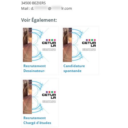
34500 BEZIERS
Mail :
d.
*******
@
*****
lr.com
Voir Également:
Recrutement
Candidature
Dessinateur-
spontanée
projeteur réseaux
secs h/f
Recrutement
Chargé d’études
Réseaux secs H/F