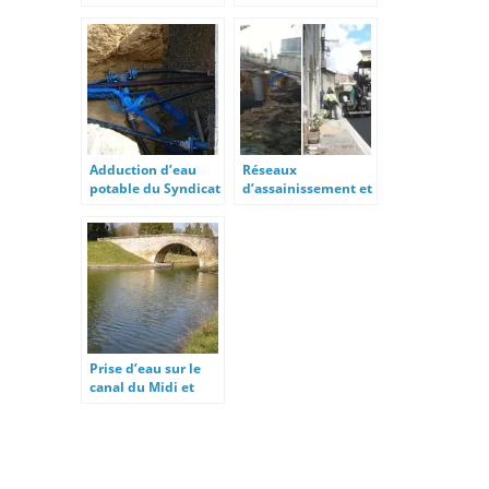
Pomas et Saint-
potable de Gabian
Hilaire
Adduction d’eau
Réseaux
potable du Syndicat
d’assainissement et
de la Vixiège
d’eau potable à
Puimisson
Prise d’eau sur le
canal du Midi et
station de pompage