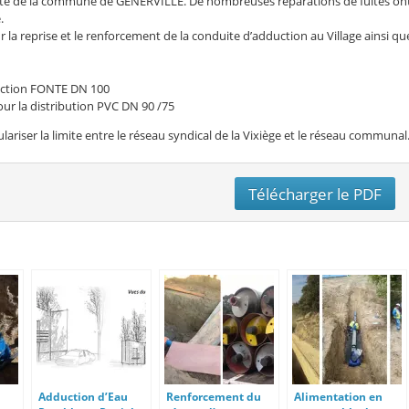
talité de la commune de GENERVILLE. De nombreuses réparations de fuites on
.
 la reprise et le renforcement de la conduite d’adduction au Village ainsi qu
uction FONTE DN 100
our la distribution PVC DN 90 /75
riser la limite entre le réseau syndical de la Vixiège et le réseau communal
Télécharger le PDF
Adduction d’Eau
Renforcement du
Alimentation en