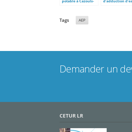
potable à Cazouls-
d’adduction d’e
les-Béziers
potable à Lasbo
Tags
AEP
Demander un dev
CETUR LR