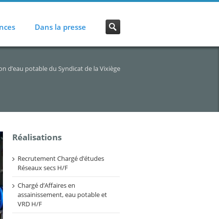
nces
Dans la presse
n d’eau potable du Syndicat de la Vixiège
Réalisations
Recrutement Chargé d’études
Réseaux secs H/F
Chargé d’Affaires en
assainissement, eau potable et
VRD H/F