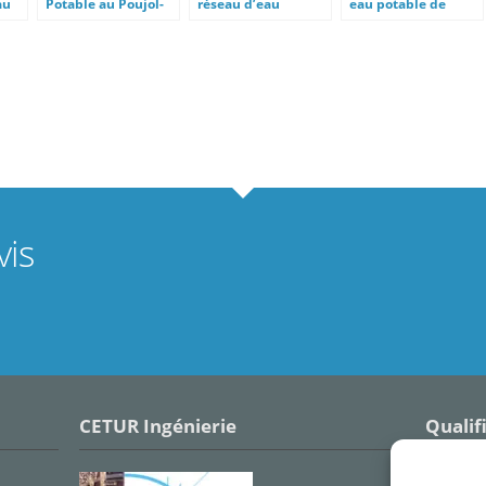
au
Potable au Poujol-
réseau d’eau
eau potable de
rdes
sur-Orb
potable Mas Saintes
Pomas et Saint-
Puelles
Hilaire
is
CETUR Ingénierie
Qualif