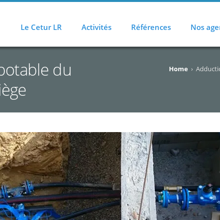
Le Cetur LR
Activités
Références
Nos age
potable du
Home
›
Adductio
iège