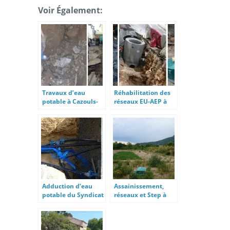
Voir Également:
Travaux d’eau
Réhabilitation des
potable à Cazouls-
réseaux EU-AEP à
les-Béziers
Carlipa
Adduction d’eau
Assainissement,
potable du Syndicat
réseaux et Step à
de la Vixiège
Colombières-sur-
Orb