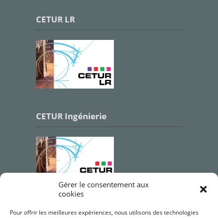
CETUR LR
CETUR Ingénierie
Gérer le consentement aux
cookies
Qualifications OPQIBI
Pour offrir les meilleures expériences, nous utilisons des technologies