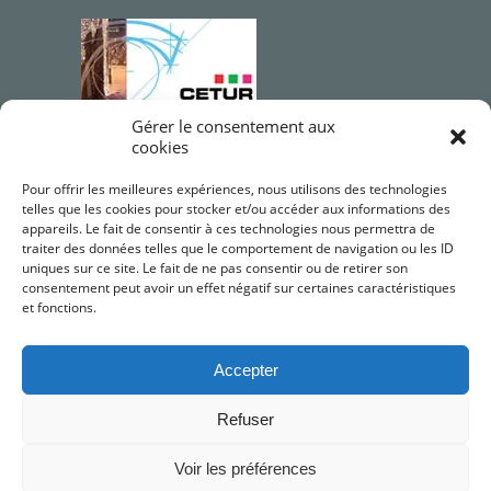
Gérer le consentement aux
cookies
Qualifications OPQIBI
Pour offrir les meilleures expériences, nous utilisons des technologies
telles que les cookies pour stocker et/ou accéder aux informations des
appareils. Le fait de consentir à ces technologies nous permettra de
traiter des données telles que le comportement de navigation ou les ID
uniques sur ce site. Le fait de ne pas consentir ou de retirer son
consentement peut avoir un effet négatif sur certaines caractéristiques
et fonctions.
Accepter
Refuser
©2026 CETUR LR. Conseils Études de Travaux
Urbains et Ruraux LR
Voir les préférences
Mentions légales
•
RGPD
•
JV PROSPECTIVES