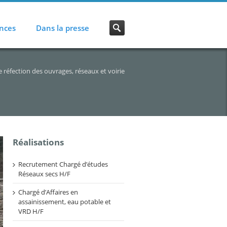
nces
Dans la presse
 réfection des ouvrages, réseaux et voirie
Réalisations
Recrutement Chargé d’études
Réseaux secs H/F
Chargé d’Affaires en
assainissement, eau potable et
VRD H/F