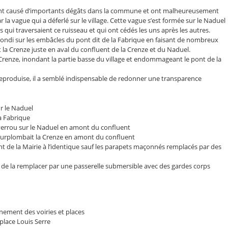
nt causé d’importants dégâts dans la commune et ont malheureusement
a vague qui a déferlé sur le village. Cette vague s’est formée sur le Naduel
qui traversaient ce ruisseau et qui ont cédés les uns après les autres.
ebondi sur les embâcles du pont dit de la Fabrique en faisant de nombreux
 la Crenze juste en aval du confluent de la Crenze et du Naduel.
 Crenze, inondant la partie basse du village et endommageant le pont de la
reproduise, il a semblé indispensable de redonner une transparence
ur le Naduel
la Fabrique
 verrou sur le Naduel en amont du confluent
surplombait la Crenze en amont du confluent
nt de la Mairie à l’identique sauf les parapets maçonnés remplacés par des
et de la remplacer par une passerelle submersible avec des gardes corps
ement des voiries et places
 place Louis Serre