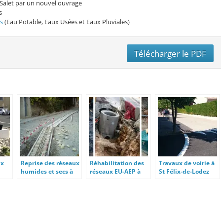
Salet par un nouvel ouvrage
s
s
(Eau Potable, Eaux Usées et Eaux Pluviales)
Télécharger le PDF
ux
Reprise des réseaux
Réhabilitation des
Travaux de voirie à
humides et secs à
réseaux EU-AEP à
St Félix-de-Lodez
Saint-Michel-de-
Carlipa
Lanès