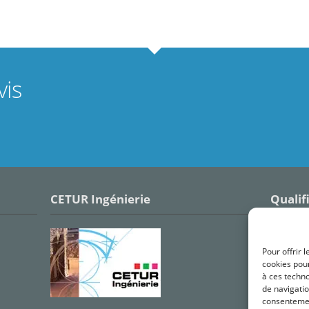
is
CETUR Ingénierie
Qualif
Pour offrir 
cookies pour
à ces techn
de navigatio
consentement