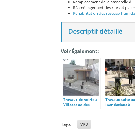
Remplacement de la passerelle du 
Réaménagement des rues et place
Réhabilitation des réseaux humide
Descriptif détaillé
Voir Également:
Travaux de voirie à
Travaux suite a
Villesèque-des-
inondations à
Corbières
Lodève
Tags
VRD