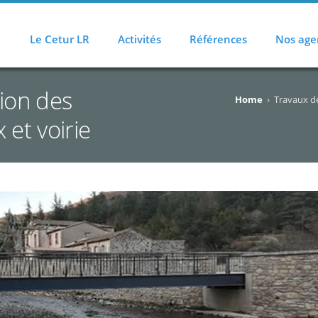
Le Cetur LR
Activités
Références
Nos age
tion des
Home
›
Travaux de
 et voirie