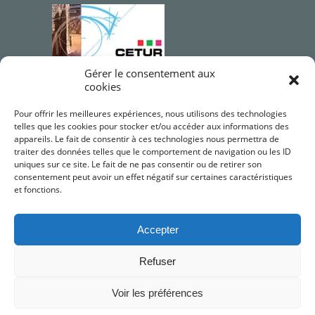
Gérer le consentement aux
cookies
Qualifications OPQIBI
Pour offrir les meilleures expériences, nous utilisons des technologies
telles que les cookies pour stocker et/ou accéder aux informations des
appareils. Le fait de consentir à ces technologies nous permettra de
traiter des données telles que le comportement de navigation ou les ID
uniques sur ce site. Le fait de ne pas consentir ou de retirer son
consentement peut avoir un effet négatif sur certaines caractéristiques
et fonctions.
Accepter
Refuser
©2026 CETUR LR. Conseils Études de Travaux
Urbains et Ruraux LR
Voir les préférences
Mentions légales
•
RGPD
•
JV PROSPECTIVES