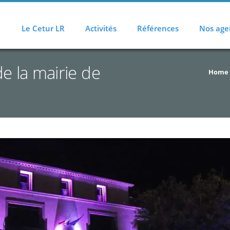
Le Cetur LR
Activités
Références
Nos age
e la mairie de
Home