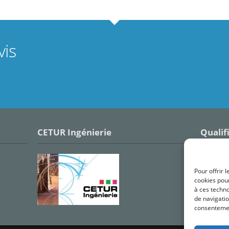
is
CETUR Ingénierie
Qualif
Pour offrir 
cookies pour
à ces techn
de navigatio
consentement