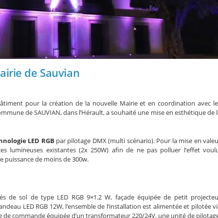
airie de Sauvian
bâtiment pour la création de la nouvelle Mairie et en coordination avec le
ommune de SAUVIAN, dans l’Hérault, a souhaité une mise en esthétique de l
hnologie LED RGB
par pilotage DMX (multi scénario). Pour la mise en vale
urces lumineuses existantes (2x 250W) afin de ne pas polluer l’effet voulu
une puissance de moins de 300w.
rés de sol de type LED RGB 9×1.2 W, façade équipée de petit projecteu
ndeau LED RGB 12W, l’ensemble de l’installation est alimentée et pilotée vi
re de commande équipée d’un transformateur 220/24V, une unité de pilotage