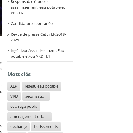
Responsable études en
assainissement, eau potable et
VRD H/F
Candidature spontanée
Revue de presse Cetur LR 2018-
2025
Ingénieur Assainissement, Eau
potable et/ou VRD H/F
s
a
Mots clés
ur
AEP
réseau eau potable
.
VRD
sécurisation
éclairage public
aménagement urbain
r
a
décharge
Lotissements
,