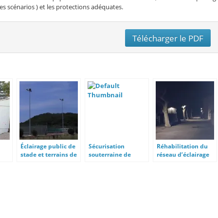
s scénarios ) et les protections adéquates.
Télécharger le PDF
Éclairage public de
Sécurisation
Réhabilitation du
stade et terrains de
souterraine de
réseau d’éclairage
tennis
réseau BTA
public à Villepinte