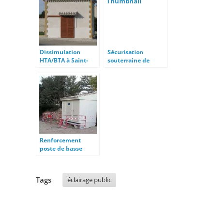
Dissimulation
Sécurisation
HTA/BTA à Saint-
souterraine de
Géniès-de-Comolas
réseau BTA
Renforcement
poste de basse
tension
Tags
éclairage public