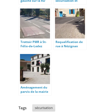
gauche sur la RD
sécurisation et
6113
accessibilité à
Montréal d’Aude
Trottoir PMR à St-
Requalification de
Félix-de-Lodez
rue à Nézignan
l’Evêque
Aménagement du
parvis de la mairie
de Sauvian
Tags
sécurisation